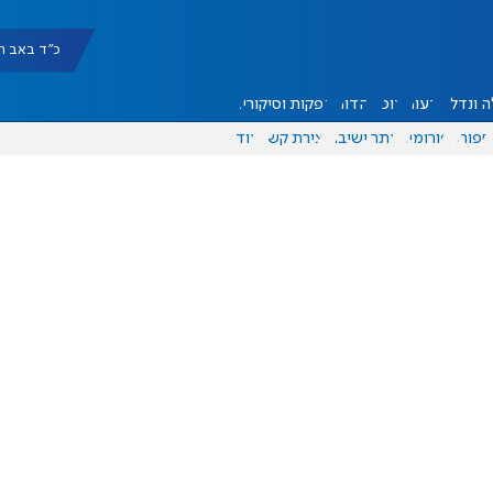
כ"ד באב תשפ"ו |
 ונדל"ן
דעות
אוכל
יהדות
הפקות וסיקורים
ספורט
פורומים
אתר ישיבה
יצירת קשר
עוד