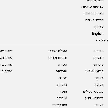
תנאי שימוש
מדיניות פרטיות
הצהרת נגישות
המייל האדום
עברית
English
מדורים
חדשות
העולם הערבי
פורום צע
מבזקים
תרבות ופנאי
פורום נשו
ביטחוני
ספורט
פורום בי
פוליטי-מדיני
פורומים
פורום בי
בארץ
יהדות
בעולם
צרכנות
משפט ופלילים
אופנה
כלכלה ונדל"ן
מוסיקה
דעות
פיוטקאסט