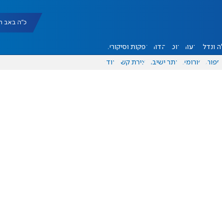
כ"ה באב תשפ"ו |
 ונדל"ן
דעות
אוכל
יהדות
הפקות וסיקורים
ספורט
פורומים
אתר ישיבה
יצירת קשר
עוד