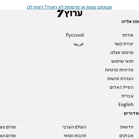
מצאתם טעות או פרסומת לא ראויה? דווחו לנו
פנו אלינו
אודות
Pусский
יצירת קשר
عربية
פרסמו אצלנו
תנאי שימוש
מדיניות פרטיות
הצהרת נגישות
המייל האדום
עברית
English
מדורים
חדשות
העולם הערבי
פורום צע
מבזקים
תרבות ופנאי
פורום נשו