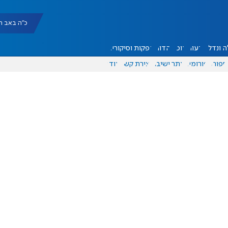
כ"ה באב תשפ"ו |
 ונדל"ן
דעות
אוכל
יהדות
הפקות וסיקורים
ספורט
פורומים
אתר ישיבה
יצירת קשר
עוד