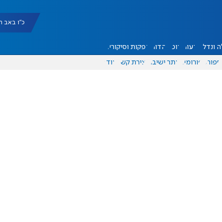
כ"ו באב תשפ"ו |
 ונדל"ן
דעות
אוכל
יהדות
הפקות וסיקורים
ספורט
פורומים
אתר ישיבה
יצירת קשר
עוד