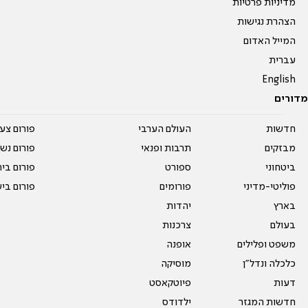
מדיניות פרטיות
הצהרת נגישות
המייל האדום
עברית
English
מדורים
חדשות
העולם הערבי
פורום צע
מבזקים
תרבות ופנאי
פורום נשו
ביטחוני
ספורט
פורום בי
פוליטי-מדיני
פורומים
פורום בי
בארץ
יהדות
בעולם
צרכנות
משפט ופלילים
אופנה
כלכלה ונדל"ן
מוסיקה
דעות
פיוטקאסט
חדשות המגזר
ילדודס