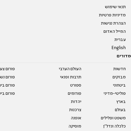
תנאי שימוש
מדיניות פרטיות
הצהרת נגישות
המייל האדום
עברית
English
מדורים
חדשות
העולם הערבי
פורום צע
מבזקים
תרבות ופנאי
פורום נשו
ביטחוני
ספורט
פורום בי
פוליטי-מדיני
פורומים
פורום בי
בארץ
יהדות
בעולם
צרכנות
משפט ופלילים
אופנה
כלכלה ונדל"ן
מוסיקה