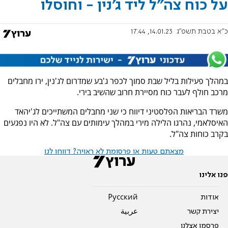
על כוח צה"ל ליד ג'נין - וחוסלו
כ"א בטבת תשפ"ג
14.01.23, 17:44
במהלך פעילות בליל שבת סמוך לכפר ג'בע שמדרום לג'נין, ירו מחבלים
מרכב חולף לעבר כוח מסיירת חרוב שהשיב בירי.
משרד הבריאות הפלסטיני דיווח כי שני מחבלים המשתייכים לג'יהאד
האיסלאמי, נהרגו הלילה מירי במהלך עימותים עם צה"ל. לא היו נפגעים
בקרב כוחות צה"ל.
מצאתם טעות או פרסומת לא ראויה? דווחו לנו
פנו אלינו
אודות
Pусский
יצירת קשר
عربية
פרסמו אצלנו