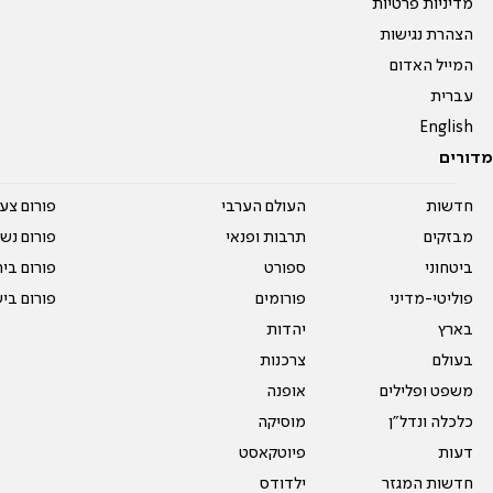
מדיניות פרטיות
הצהרת נגישות
המייל האדום
עברית
English
מדורים
חדשות
העולם הערבי
פורום צע
מבזקים
תרבות ופנאי
פורום נשו
ביטחוני
ספורט
פורום בי
פוליטי-מדיני
פורומים
פורום בי
בארץ
יהדות
בעולם
צרכנות
משפט ופלילים
אופנה
כלכלה ונדל"ן
מוסיקה
דעות
פיוטקאסט
חדשות המגזר
ילדודס