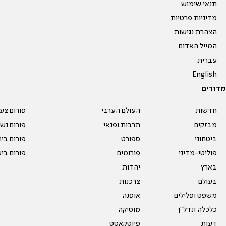
תנאי שימוש
מדיניות פרטיות
הצהרת נגישות
המייל האדום
עברית
English
מדורים
חדשות
העולם הערבי
פורום צע
מבזקים
תרבות ופנאי
פורום נשו
ביטחוני
ספורט
פורום בי
פוליטי-מדיני
פורומים
פורום בי
בארץ
יהדות
בעולם
צרכנות
משפט ופלילים
אופנה
כלכלה ונדל"ן
מוסיקה
דעות
פיוטקאסט