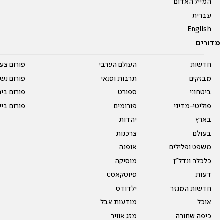
המייל האדום
עברית
English
מדורים
חדשות
העולם הערבי
פורום צע
מבזקים
תרבות ופנאי
פורום נשו
ביטחוני
ספורט
פורום בי
פוליטי-מדיני
פורומים
פורום בי
בארץ
יהדות
בעולם
צרכנות
משפט ופלילים
אופנה
כלכלה ונדל"ן
מוסיקה
דעות
פיוטקאסט
חדשות המגזר
ילדודס
אוכל
מודעות אבל
כיפה שחורה
מזג אוויר