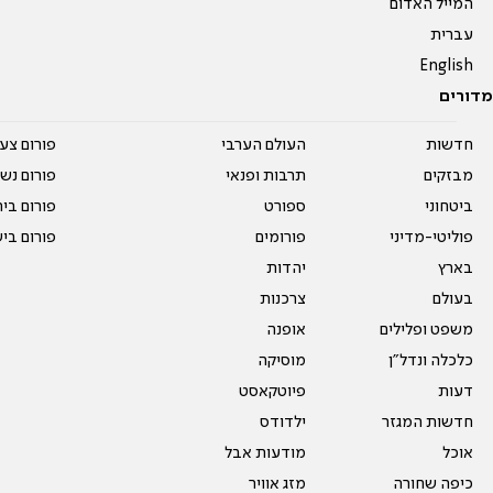
המייל האדום
עברית
English
מדורים
חדשות
העולם הערבי
פורום צע
מבזקים
תרבות ופנאי
פורום נשו
ביטחוני
ספורט
פורום בי
פוליטי-מדיני
פורומים
פורום בי
בארץ
יהדות
בעולם
צרכנות
משפט ופלילים
אופנה
כלכלה ונדל"ן
מוסיקה
דעות
פיוטקאסט
חדשות המגזר
ילדודס
אוכל
מודעות אבל
כיפה שחורה
מזג אוויר