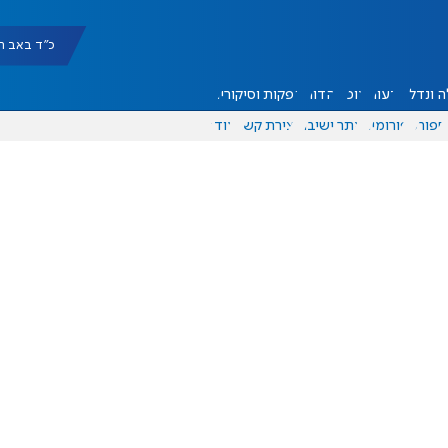
כ"ד באב תשפ"ו |
 ונדל"ן
דעות
אוכל
יהדות
הפקות וסיקורים
ספורט
פורומים
אתר ישיבה
יצירת קשר
עוד