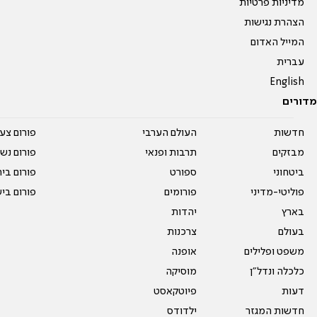
מדיניות פרטיות
הצהרת נגישות
המייל האדום
עברית
English
מדורים
חדשות
העולם הערבי
פורום צע
מבזקים
תרבות ופנאי
פורום נשו
ביטחוני
ספורט
פורום בי
פוליטי-מדיני
פורומים
פורום בי
בארץ
יהדות
בעולם
צרכנות
משפט ופלילים
אופנה
כלכלה ונדל"ן
מוסיקה
דעות
פיוטקאסט
חדשות המגזר
ילדודס