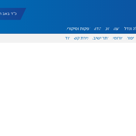
כ"ד באב תשפ"ו |
 ונדל"ן
דעות
אוכל
יהדות
הפקות וסיקורים
ספורט
פורומים
אתר ישיבה
יצירת קשר
עוד