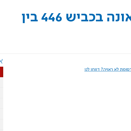
דיווח ראשוני על תאונה בכביש 446 בין
א
ומת לא ראויה? דווחו לנו