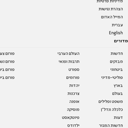
מדיניות פרטיות
הצהרת נגישות
המייל האדום
עברית
English
מדורים
חדשות
העולם הערבי
פורום צע
מבזקים
תרבות ופנאי
פורום נשו
ביטחוני
ספורט
פורום בי
פוליטי-מדיני
פורומים
פורום בי
בארץ
יהדות
בעולם
צרכנות
משפט ופלילים
אופנה
כלכלה ונדל"ן
מוסיקה
דעות
פיוטקאסט
חדשות המגזר
ילדודס