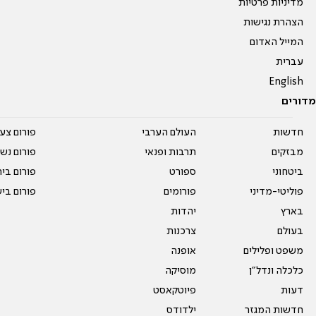
מדיניות פרטיות
הצהרת נגישות
המייל האדום
עברית
English
מדורים
חדשות
העולם הערבי
פורום צע
מבזקים
תרבות ופנאי
פורום נשו
ביטחוני
ספורט
פורום בי
פוליטי-מדיני
פורומים
פורום בי
בארץ
יהדות
בעולם
צרכנות
משפט ופלילים
אופנה
כלכלה ונדל"ן
מוסיקה
דעות
פיוטקאסט
חדשות המגזר
ילדודס