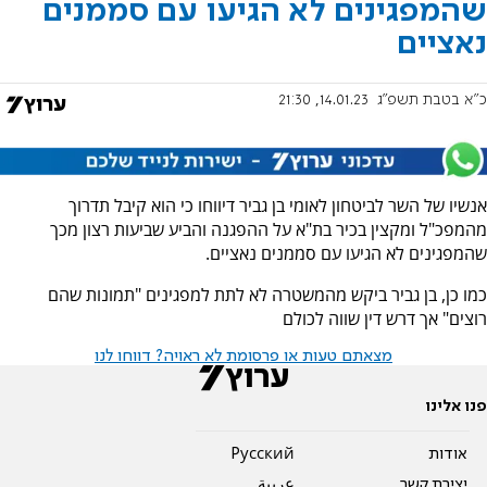
שהמפגינים לא הגיעו עם סממנים
נאציים
כ"א בטבת תשפ"ג
14.01.23, 21:30
אנשיו של השר לביטחון לאומי בן גביר דיווחו כי הוא קיבל תדרוך
מהמפכ"ל ומקצין בכיר בת"א על ההפגנה והביע שביעות רצון מכך
שהמפגינים לא הגיעו עם סממנים נאציים.
כמו כן, בן גביר ביקש מהמשטרה לא לתת למפגינים "תמונות שהם
רוצים" אך דרש דין שווה לכולם
מצאתם טעות או פרסומת לא ראויה? דווחו לנו
פנו אלינו
אודות
Pусский
יצירת קשר
عربية