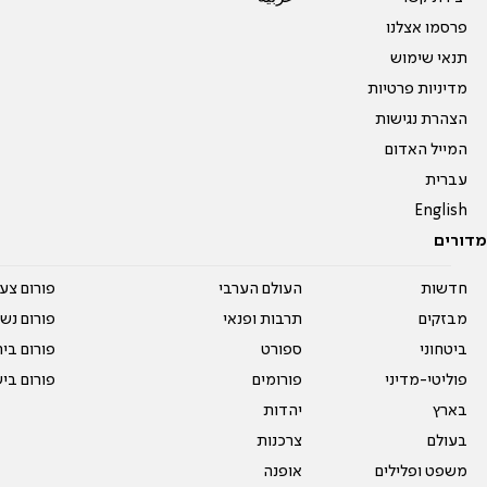
פרסמו אצלנו
תנאי שימוש
מדיניות פרטיות
הצהרת נגישות
המייל האדום
עברית
English
מדורים
חדשות
העולם הערבי
פורום צע
מבזקים
תרבות ופנאי
פורום נשו
ביטחוני
ספורט
פורום בי
פוליטי-מדיני
פורומים
פורום בי
בארץ
יהדות
בעולם
צרכנות
משפט ופלילים
אופנה