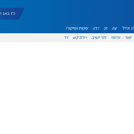
כ"ג באב תשפ"ו |
 ונדל"ן
דעות
אוכל
יהדות
הפקות וסיקורים
ספורט
פורומים
אתר ישיבה
יצירת קשר
עוד