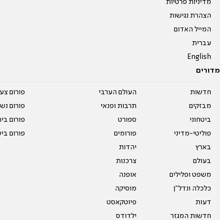
מדיניות פרטיות
הצהרת נגישות
המייל האדום
עברית
English
מדורים
חדשות
העולם הערבי
פורום צע
מבזקים
תרבות ופנאי
פורום נשו
ביטחוני
ספורט
פורום בי
פוליטי-מדיני
פורומים
פורום בי
בארץ
יהדות
בעולם
צרכנות
משפט ופלילים
אופנה
כלכלה ונדל"ן
מוסיקה
דעות
פיוטקאסט
חדשות המגזר
ילדודס