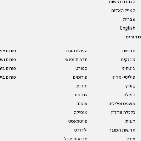
הצהרת נגישות
המייל האדום
עברית
English
מדורים
חדשות
העולם הערבי
פורום צע
מבזקים
תרבות ופנאי
פורום נשו
ביטחוני
ספורט
פורום בי
פוליטי-מדיני
פורומים
פורום בי
בארץ
יהדות
בעולם
צרכנות
משפט ופלילים
אופנה
כלכלה ונדל"ן
מוסיקה
דעות
פיוטקאסט
חדשות המגזר
ילדודס
אוכל
מודעות אבל