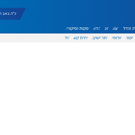
כ"ה באב תשפ"ו |
 ונדל"ן
דעות
אוכל
יהדות
הפקות וסיקורים
ספורט
פורומים
אתר ישיבה
יצירת קשר
עוד