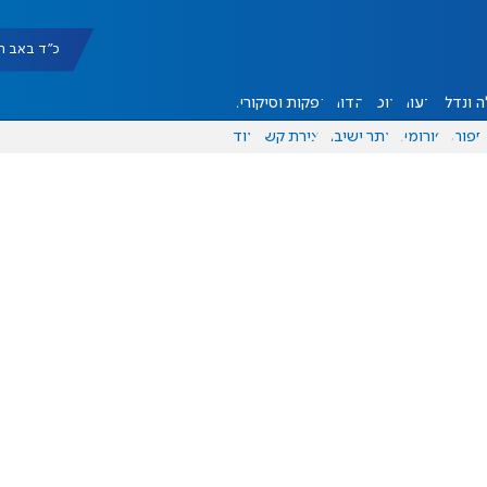
כ"ד באב תשפ"ו |
 ונדל"ן
דעות
אוכל
יהדות
הפקות וסיקורים
ספורט
פורומים
אתר ישיבה
יצירת קשר
עוד