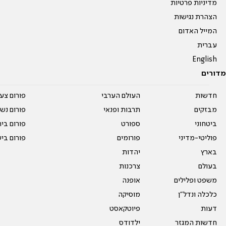
מדיניות פרטיות
הצהרת נגישות
המייל האדום
עברית
English
מדורים
חדשות
העולם הערבי
פורום צע
מבזקים
תרבות ופנאי
פורום נשו
ביטחוני
ספורט
פורום בי
פוליטי-מדיני
פורומים
פורום בי
בארץ
יהדות
בעולם
צרכנות
משפט ופלילים
אופנה
כלכלה ונדל"ן
מוסיקה
דעות
פיוטקאסט
חדשות המגזר
ילדודס