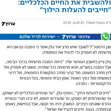
ולהשבית את החיים הכלכליים:
"חייבים להעלות הילוך"
כ"א בטבת תשפ"ג
14.01.23, 23:25
סגן הרמטכ''ל לשעבר ואיש מרצ יאיר גולן אומר כי הפגנה גם אם היא
מרשימה לא תספיק כדי להפיל את הממשלה.
גולן צייץ בחשבון הטוויטר שלו: ''היתה הפגנה מרשימה בכיכר הבימה,
אבל הפגנה במוצ"ש, תהא מרשימה ככל שתהיה, פשוט לא תספיק מול
לוין מחרב המשפט, מול קרעי מחרב התקשורת החופשית, מול דרעי
המושחת ומול נסיך האופל, אומן הביזוי והשיסוי, בעל הנטיות
הדיקטטוריות – נתניהו.
''חייבים להעלות הילוך'', הוסיף גולן. ''עד שהחיים הכלכליים לא ישותקו,
עד שהשירותים לא יסופקו, עד שהצירים יחסמו, לא יבינו חברי כנופיית
ההרס שאנחנו רציניים. המאבק יהיה מר וקשה, אבל בנחישות, באומץ
ובהתמדה, ננצח. חייבים להציל את ישראל''.