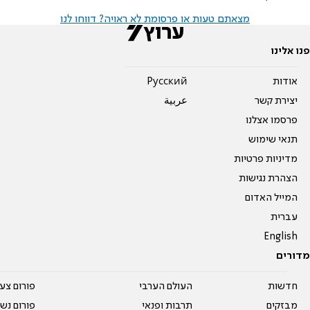
מצאתם טעות או פרסומת לא ראויה? דווחו לנו
פנו אלינו
אודות
Pусский
יצירת קשר
عربية
פרסמו אצלנו
תנאי שימוש
מדיניות פרטיות
הצהרת נגישות
המייל האדום
עברית
English
מדורים
חדשות
העולם הערבי
פורום צע
מבזקים
תרבות ופנאי
פורום נשו