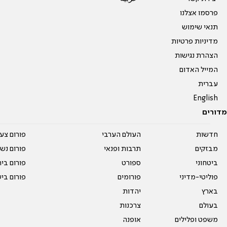
פרסמו אצלנו
תנאי שימוש
מדיניות פרטיות
הצהרת נגישות
המייל האדום
עברית
English
מדורים
חדשות
העולם הערבי
פורום צע
מבזקים
תרבות ופנאי
פורום נשו
ביטחוני
ספורט
פורום בי
פוליטי-מדיני
פורומים
פורום בי
בארץ
יהדות
בעולם
צרכנות
משפט ופלילים
אופנה