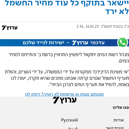
יישאר בתוקף כל עוד מחיר החשמל
לא ירד
כ"ג בטבת תשפ"ג
16.01.23, 2:36
מנהל רשות המים יחזקאל ליפשיץ התראיין ברשת ב' והתייחס למחיר
המים.
"אי משיכת הדיבידנד ממקורות על ידי הממשלה, על ידי השרים, והוזלת
תעריף החשמל שטרם קרתה ואנחנו מחכים שהיא תקרה, יעזרו לנו
באמת, להוזיל את תעריף המים לצרכן הביתי".
מצאתם טעות או פרסומת לא ראויה? דווחו לנו
פנו אלינו
אודות
Pусский
יצירת קשר
عربية