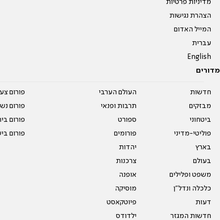
מדיניות פרטיות
הצהרת נגישות
המייל האדום
עברית
English
מדורים
חדשות
העולם הערבי
פורום צע
מבזקים
תרבות ופנאי
פורום נשו
ביטחוני
ספורט
פורום בי
פוליטי-מדיני
פורומים
פורום בי
בארץ
יהדות
בעולם
צרכנות
משפט ופלילים
אופנה
כלכלה ונדל"ן
מוסיקה
דעות
פיוטקאסט
חדשות המגזר
ילדודס