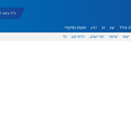
כ"ה באב תשפ"ו |
 ונדל"ן
דעות
אוכל
יהדות
הפקות וסיקורים
ספורט
פורומים
אתר ישיבה
יצירת קשר
עוד