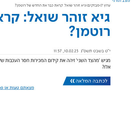
מצב תורני
ערוץ 7
מבזקים
גיא זוהר שואל: קראת כבר את החדש של רוטמן?
גיא זוהר שואל: ק
רוטמן?
י"ט בשבט תשפ"ג
10.02.23, 11:57
מגיש 'מהצד השני' זיהה את קידום המכירות חסר העכבות 
אלו?
לכתבה המלאה
מצאתם טעות או פרס