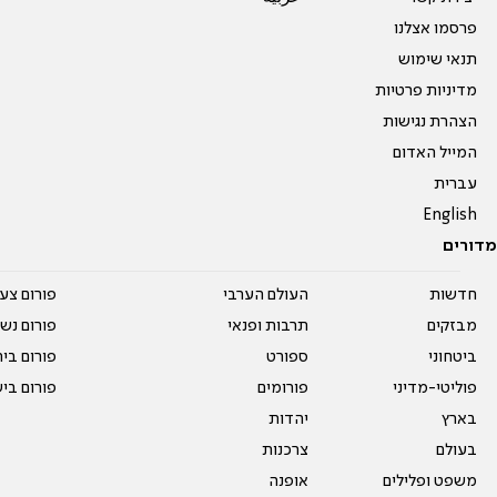
פרסמו אצלנו
תנאי שימוש
מדיניות פרטיות
הצהרת נגישות
המייל האדום
עברית
English
מדורים
חדשות
העולם הערבי
פורום צע
מבזקים
תרבות ופנאי
פורום נשו
ביטחוני
ספורט
פורום בי
פוליטי-מדיני
פורומים
פורום בי
בארץ
יהדות
בעולם
צרכנות
משפט ופלילים
אופנה