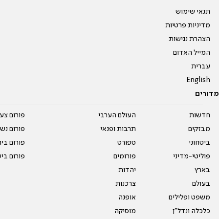
תנאי שימוש
מדיניות פרטיות
הצהרת נגישות
המייל האדום
עברית
English
מדורים
חדשות
העולם הערבי
פורום צע
מבזקים
תרבות ופנאי
פורום נשו
ביטחוני
ספורט
פורום בי
פוליטי-מדיני
פורומים
פורום בי
בארץ
יהדות
בעולם
צרכנות
משפט ופלילים
אופנה
כלכלה ונדל"ן
מוסיקה