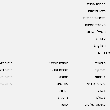
פרסמו אצלנו
תנאי שימוש
מדיניות פרטיות
הצהרת נגישות
המייל האדום
עברית
English
מדורים
חדשות
העולם הערבי
פורום צע
מבזקים
תרבות ופנאי
פורום נשו
ביטחוני
ספורט
פורום בי
פוליטי-מדיני
פורומים
פורום בי
בארץ
יהדות
בעולם
צרכנות
משפט ופלילים
אופנה