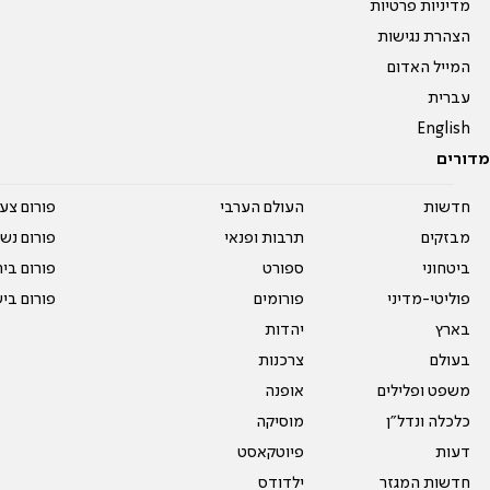
מדיניות פרטיות
הצהרת נגישות
המייל האדום
עברית
English
מדורים
חדשות
העולם הערבי
פורום צע
מבזקים
תרבות ופנאי
פורום נשו
ביטחוני
ספורט
פורום בי
פוליטי-מדיני
פורומים
פורום בי
בארץ
יהדות
בעולם
צרכנות
משפט ופלילים
אופנה
כלכלה ונדל"ן
מוסיקה
דעות
פיוטקאסט
חדשות המגזר
ילדודס