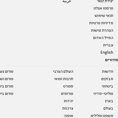
יצירת קשר
عربية
פרסמו אצלנו
תנאי שימוש
מדיניות פרטיות
הצהרת נגישות
המייל האדום
עברית
English
מדורים
חדשות
העולם הערבי
פורום צע
מבזקים
תרבות ופנאי
פורום נשו
ביטחוני
ספורט
פורום בי
פוליטי-מדיני
פורומים
פורום בי
בארץ
יהדות
בעולם
צרכנות
משפט ופלילים
אופנה