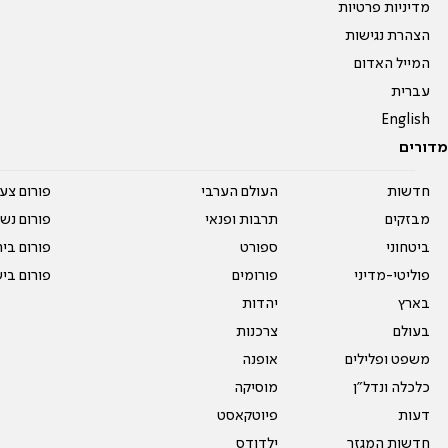
מדיניות פרטיות
הצהרת נגישות
המייל האדום
עברית
English
מדורים
חדשות
העולם הערבי
פורום צע
מבזקים
תרבות ופנאי
פורום נשו
ביטחוני
ספורט
פורום בי
פוליטי-מדיני
פורומים
פורום בי
בארץ
יהדות
בעולם
צרכנות
משפט ופלילים
אופנה
כלכלה ונדל"ן
מוסיקה
דעות
פיוטקאסט
חדשות המגזר
ילדודס