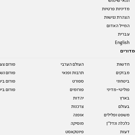
תנאי שימוש
מדיניות פרטיות
הצהרת נגישות
המייל האדום
עברית
English
מדורים
חדשות
העולם הערבי
פורום צע
מבזקים
תרבות ופנאי
פורום נשו
ביטחוני
ספורט
פורום בי
פוליטי-מדיני
פורומים
פורום בי
בארץ
יהדות
בעולם
צרכנות
משפט ופלילים
אופנה
כלכלה ונדל"ן
מוסיקה
דעות
פיוטקאסט