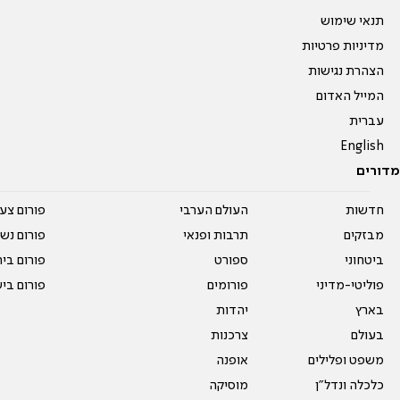
תנאי שימוש
מדיניות פרטיות
הצהרת נגישות
המייל האדום
עברית
English
מדורים
חדשות
העולם הערבי
פורום צע
מבזקים
תרבות ופנאי
פורום נשו
ביטחוני
ספורט
פורום בי
פוליטי-מדיני
פורומים
פורום בי
בארץ
יהדות
בעולם
צרכנות
משפט ופלילים
אופנה
כלכלה ונדל"ן
מוסיקה