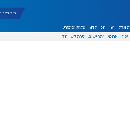
כ"ד באב תשפ"ו |
 ונדל"ן
דעות
אוכל
יהדות
הפקות וסיקורים
ספורט
פורומים
אתר ישיבה
יצירת קשר
עוד