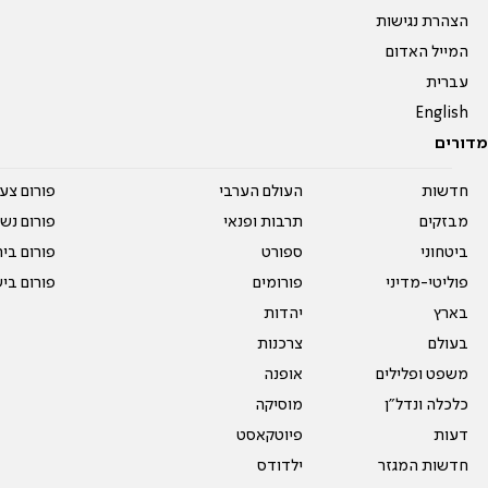
הצהרת נגישות
המייל האדום
עברית
English
מדורים
חדשות
העולם הערבי
פורום צע
מבזקים
תרבות ופנאי
פורום נשו
ביטחוני
ספורט
פורום בי
פוליטי-מדיני
פורומים
פורום בי
בארץ
יהדות
בעולם
צרכנות
משפט ופלילים
אופנה
כלכלה ונדל"ן
מוסיקה
דעות
פיוטקאסט
חדשות המגזר
ילדודס