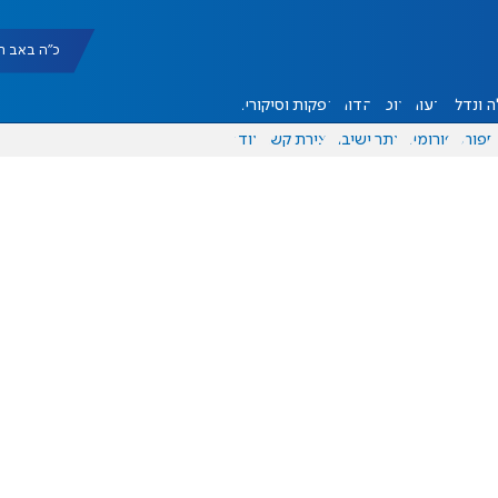
כ"ה באב תשפ"ו |
 ונדל"ן
דעות
אוכל
יהדות
הפקות וסיקורים
ספורט
פורומים
אתר ישיבה
יצירת קשר
עוד