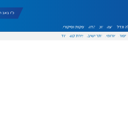
כ"ו באב תשפ"ו |
 ונדל"ן
דעות
אוכל
יהדות
הפקות וסיקורים
ספורט
פורומים
אתר ישיבה
יצירת קשר
עוד