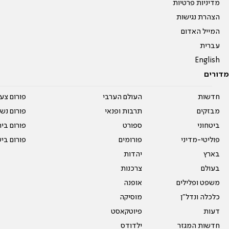
מדיניות פרטיות
הצהרת נגישות
המייל האדום
עברית
English
מדורים
חדשות
העולם הערבי
פורום צע
מבזקים
תרבות ופנאי
פורום נשו
ביטחוני
ספורט
פורום בי
פוליטי-מדיני
פורומים
פורום בי
בארץ
יהדות
בעולם
צרכנות
משפט ופלילים
אופנה
כלכלה ונדל"ן
מוסיקה
דעות
פיוטקאסט
חדשות המגזר
ילדודס