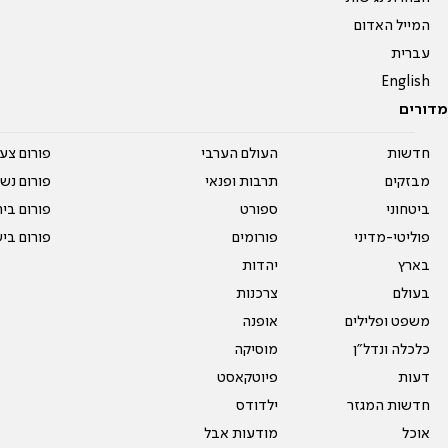
המייל האדום
עברית
English
מדורים
חדשות
העולם הערבי
פורום צע
מבזקים
תרבות ופנאי
פורום נשו
ביטחוני
ספורט
פורום בי
פוליטי-מדיני
פורומים
פורום בי
בארץ
יהדות
בעולם
צרכנות
משפט ופלילים
אופנה
כלכלה ונדל"ן
מוסיקה
דעות
פיוטקאסט
חדשות המגזר
ילדודס
אוכל
מודעות אבל