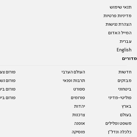
תנאי שימוש
מדיניות פרטיות
הצהרת נגישות
המייל האדום
עברית
English
מדורים
חדשות
העולם הערבי
פורום צע
מבזקים
תרבות ופנאי
פורום נשו
ביטחוני
ספורט
פורום בי
פוליטי-מדיני
פורומים
פורום בי
בארץ
יהדות
בעולם
צרכנות
משפט ופלילים
אופנה
כלכלה ונדל"ן
מוסיקה