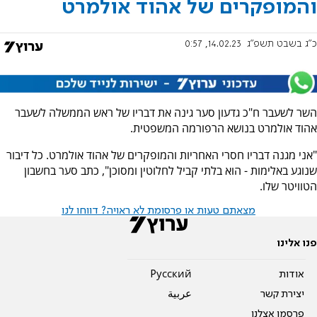
והמופקרים של אהוד אולמרט
כ"ג בשבט תשפ"ג
14.02.23, 0:57
השר לשעבר ח"כ גדעון סער גינה את דבריו של ראש הממשלה לשעבר
אהוד אולמרט בנושא הרפורמה המשפטית.
"אני מגנה דבריו חסרי האחריות והמופקרים של אהוד אולמרט. כל דיבור
שנוגע באלימות - הוא בלתי קביל לחלוטין ומסוכן", כתב סער בחשבון
הטוויטר שלו.
מצאתם טעות או פרסומת לא ראויה? דווחו לנו
פנו אלינו
אודות
Pусский
יצירת קשר
عربية
פרסמו אצלנו