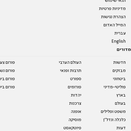
תנאי שימוש
מדיניות פרטיות
הצהרת נגישות
המייל האדום
עברית
English
מדורים
חדשות
העולם הערבי
פורום צע
מבזקים
תרבות ופנאי
פורום נשו
ביטחוני
ספורט
פורום בי
פוליטי-מדיני
פורומים
פורום בי
בארץ
יהדות
בעולם
צרכנות
משפט ופלילים
אופנה
כלכלה ונדל"ן
מוסיקה
דעות
פיוטקאסט