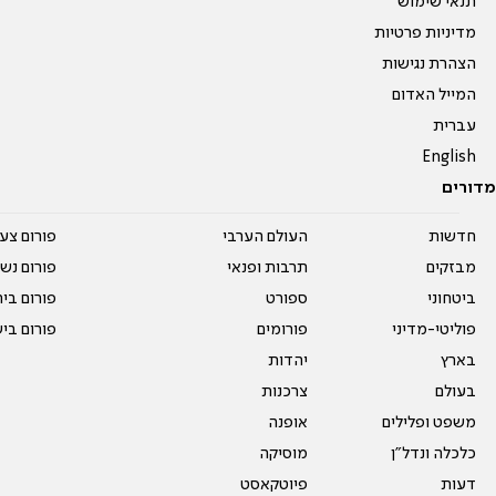
תנאי שימוש
מדיניות פרטיות
הצהרת נגישות
המייל האדום
עברית
English
מדורים
חדשות
העולם הערבי
פורום צע
מבזקים
תרבות ופנאי
פורום נשו
ביטחוני
ספורט
פורום בי
פוליטי-מדיני
פורומים
פורום בי
בארץ
יהדות
בעולם
צרכנות
משפט ופלילים
אופנה
כלכלה ונדל"ן
מוסיקה
דעות
פיוטקאסט