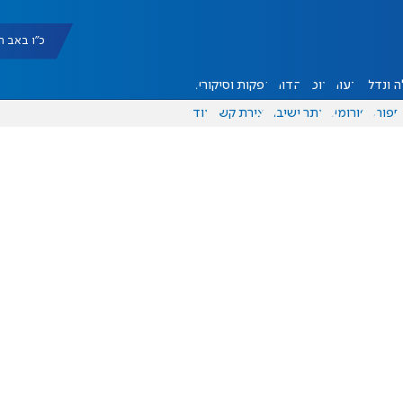
כ"ו באב תשפ"ו |
 ונדל"ן
דעות
אוכל
יהדות
הפקות וסיקורים
ספורט
פורומים
אתר ישיבה
יצירת קשר
עוד