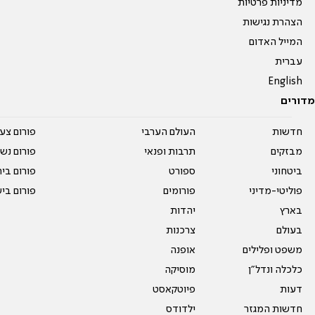
מדיניות פרטיות
הצהרת נגישות
המייל האדום
עברית
English
מדורים
חדשות
העולם הערבי
פורום צע
מבזקים
תרבות ופנאי
פורום נשו
ביטחוני
ספורט
פורום בי
פוליטי-מדיני
פורומים
פורום בי
בארץ
יהדות
בעולם
צרכנות
משפט ופלילים
אופנה
כלכלה ונדל"ן
מוסיקה
דעות
פיוטקאסט
חדשות המגזר
ילדודס