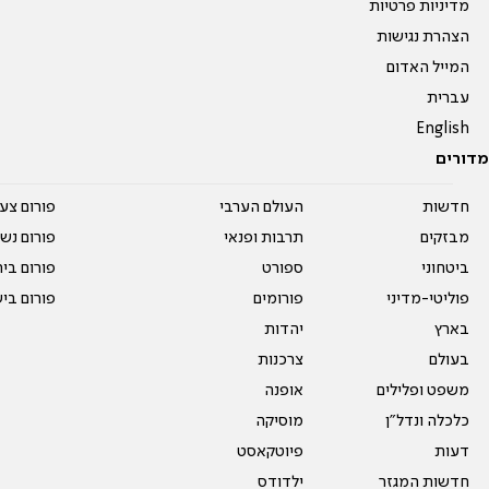
מדיניות פרטיות
הצהרת נגישות
המייל האדום
עברית
English
מדורים
חדשות
העולם הערבי
פורום צע
מבזקים
תרבות ופנאי
פורום נשו
ביטחוני
ספורט
פורום בי
פוליטי-מדיני
פורומים
פורום בי
בארץ
יהדות
בעולם
צרכנות
משפט ופלילים
אופנה
כלכלה ונדל"ן
מוסיקה
דעות
פיוטקאסט
חדשות המגזר
ילדודס