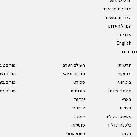
תנאי שימוש
מדיניות פרטיות
הצהרת נגישות
המייל האדום
עברית
English
מדורים
חדשות
העולם הערבי
פורום צע
מבזקים
תרבות ופנאי
פורום נשו
ביטחוני
ספורט
פורום בי
פוליטי-מדיני
פורומים
פורום בי
בארץ
יהדות
בעולם
צרכנות
משפט ופלילים
אופנה
כלכלה ונדל"ן
מוסיקה
דעות
פיוטקאסט