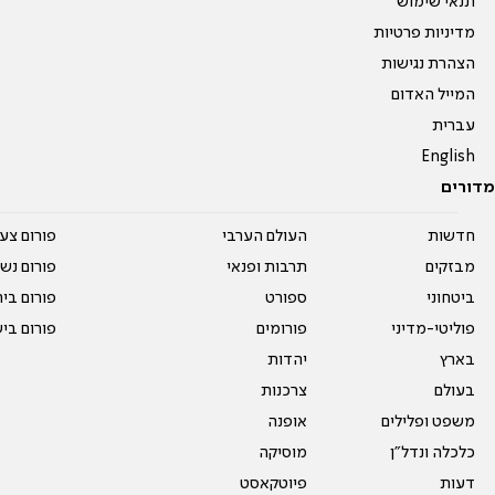
תנאי שימוש
מדיניות פרטיות
הצהרת נגישות
המייל האדום
עברית
English
מדורים
חדשות
העולם הערבי
פורום צע
מבזקים
תרבות ופנאי
פורום נשו
ביטחוני
ספורט
פורום בי
פוליטי-מדיני
פורומים
פורום בי
בארץ
יהדות
בעולם
צרכנות
משפט ופלילים
אופנה
כלכלה ונדל"ן
מוסיקה
דעות
פיוטקאסט